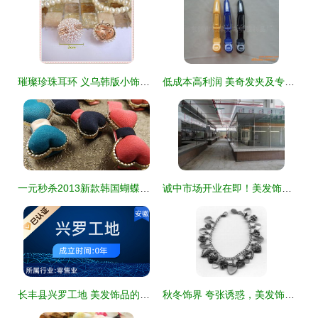
璀璨珍珠耳环 义乌韩版小饰品为何风靡女性市场？
低成本高利润 美奇发夹及专业发廊用具厂家直销方案
一元秒杀2013新款韩国蝴蝶结发夹发卡子边夹刘海夹甜美发饰头饰品
诚中市场开业在即！美发饰品专区惊艳亮相
长丰县兴罗工地 美发饰品的别样销售乐园
秋冬饰界 夸张诱惑，美发饰品正当时