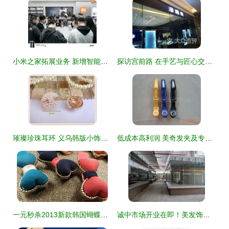
小米之家拓展业务 新增智能家庭消费设备与美发饰品销售
探访宫前路 在手艺与匠心交织的小街里，邂逅美与珠宝
璀璨珍珠耳环 义乌韩版小饰品为何风靡女性市场？
低成本高利润 美奇发夹及专业发廊用具厂家直销方案
一元秒杀2013新款韩国蝴蝶结发夹发卡子边夹刘海夹甜美发饰头饰品
诚中市场开业在即！美发饰品专区惊艳亮相