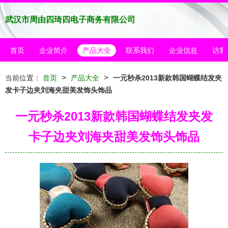
武汉市周由四琦四电子商务有限公司
首页
企业简介
产品大全
联系我们
企业信息
访客
>
>
当前位置：
首页
产品大全
一元秒杀2013新款韩国蝴蝶结发夹
发卡子边夹刘海夹甜美发饰头饰品
一元秒杀2013新款韩国蝴蝶结发夹发
卡子边夹刘海夹甜美发饰头饰品