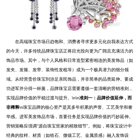
在高端珠宝市场日趋饱和、消费者寻求更多元化自我表达方式
的今天，许多传统品牌珠宝店正将目光投向更为广阔且充满活力的
饰品市场。其中，与个人风格和日常造型紧密相连的美发饰品（如
发夹、发箍、发带、装饰性发梳等）成为一个极具潜力的细分领
域。从经营贵价珠宝到涉足亲民饰品，并非简单的品类延伸。要成
功进军并分得一杯羹，品牌珠宝店需要遵循一套清晰的营销准则，
实现品牌价值的平稳过渡与提升。\n\n
准则一：品牌价值延伸，而
非稀释
\n珠宝品牌的核心资产是其多年积累的声誉、工艺美学和奢
华感。进军美发饰品市场，首要任务是实现品牌价值的巧妙延伸。
营销策略应强调“源自珠宝世家的精致细节”。例如，将珠宝设计中
经典的纹样、材质（如锆石、微镶工艺、金属质感）融入发饰设