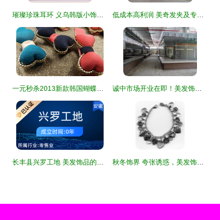
璀璨珍珠耳环 义乌韩版小饰品为何风靡女性市场？
低成本高利润 美奇发夹及专业发廊用具厂家直销方案
一元秒杀2013新款韩国蝴蝶结发夹发卡子边夹刘海夹甜美发饰头饰品
诚中市场开业在即！美发饰品专区惊艳亮相
长丰县兴罗工地 美发饰品的别样销售乐园
秋冬饰界 夸张诱惑，美发饰品正当时